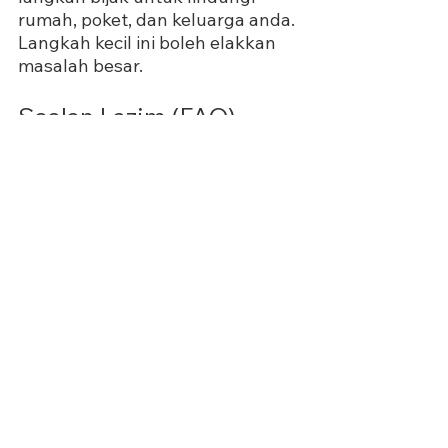
rumah, poket, dan keluarga anda. 
Langkah kecil ini boleh elakkan 
masalah besar.
Soalan Lazim (FAQ)
1. Berapa kos pemeriksaan 
siling di Malaysia?
RM150–RM300 bergantung pada 
saiz rumah dan kaedah 
pemeriksaan.
2. Bagaimana saya tahu jika 
siling bocor secara 
tersembunyi? 
Lihat kesan air, bau hapak, atau 
dapatkan imbasan haba dari 
profesional.