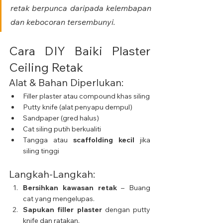
retak berpunca daripada kelembapan 
dan kebocoran tersembunyi.
Cara DIY Baiki Plaster 
Ceiling Retak
Alat & Bahan Diperlukan:
Filler plaster atau compound khas siling
Putty knife (alat penyapu dempul)
Sandpaper (gred halus)
Cat siling putih berkualiti
Tangga atau 
scaffolding kecil
 jika 
siling tinggi
Langkah-Langkah:
Bersihkan kawasan retak
 – Buang 
cat yang mengelupas.
Sapukan filler plaster
 dengan putty 
knife dan ratakan.