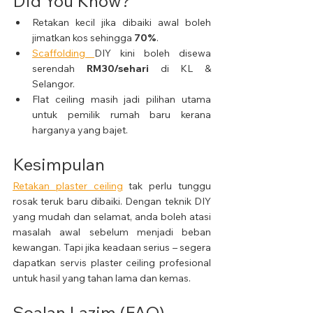
Did You Know?
Retakan kecil jika dibaiki awal boleh 
jimatkan kos sehingga 
70%
.
Scaffolding 
DIY kini boleh disewa 
serendah 
RM30/sehari
 di KL & 
Selangor.
Flat ceiling masih jadi pilihan utama 
untuk pemilik rumah baru kerana 
harganya yang bajet.
Kesimpulan
Retakan plaster ceiling
 tak perlu tunggu 
rosak teruk baru dibaiki. Dengan teknik DIY 
yang mudah dan selamat, anda boleh atasi 
masalah awal sebelum menjadi beban 
kewangan. Tapi jika keadaan serius – segera 
dapatkan servis plaster ceiling profesional 
untuk hasil yang tahan lama dan kemas.
Soalan Lazim (FAQ)