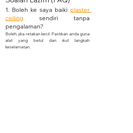
1. Boleh ke saya baiki 
plaster 
ceiling
 sendiri tanpa 
pengalaman?
Boleh, jika retakan kecil. Pastikan anda guna 
alat yang betul dan ikut langkah 
keselamatan.
2. Perlu guna scaffolding atau 
cukup dengan tangga?
Untuk siling tinggi, scaffolding lebih stabil 
dan selamat digunakan.
3. Berapa harga filler plaster 
untuk kerja DIY?
Sekitar RM20–RM40, bergantung pada 
jenama dan saiz bekas.